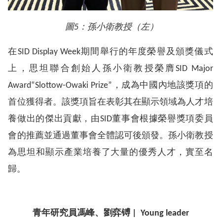
圖
5：孫小衛教授（左）
在SID Display Week期間舉行的年度榮譽及頒獎儀式
上，思坦聯合創始人孫小衛教授榮膺SID Major
Award“Slottow-Owaki Prize”，成為中國內地該獎項的
首位獲得者。該獎項旨在表彰其在顯示領域為人才培
養做出的傑出貢獻，由SID董事會根據榮譽獎項委員
會的推薦並通過董事會全體認可後頒發。孫小衛教授
為思坦和顯示產業培養了大量的優秀人才，實至名
歸。
青年研究員馮峰、劉弈镈
| Young leader