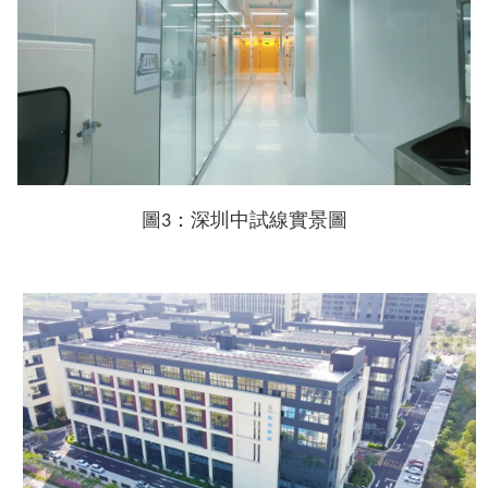
圖3：深圳中試線實景圖