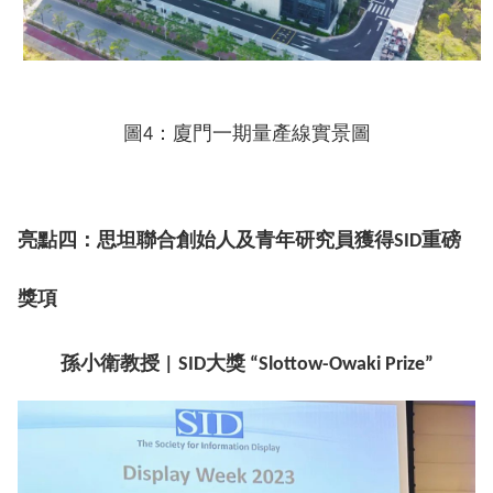
圖
4：廈門一期量產線實景圖
亮點四：思坦聯合創始人及青年研究員獲得
SID重磅
獎項
孫小衛教授
| SID大獎 “Slottow-Owaki Prize”